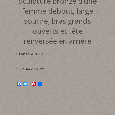
Sculpture bronze d’une
femme debout, large
sourire, bras grands
ouverts et tête
renversée en arrière
Bronze – 2019
51 x 34 x 18 cm
F
T
P
a
w
i
c
i
n
e
t
t
b
t
e
o
e
r
o
r
e
k
s