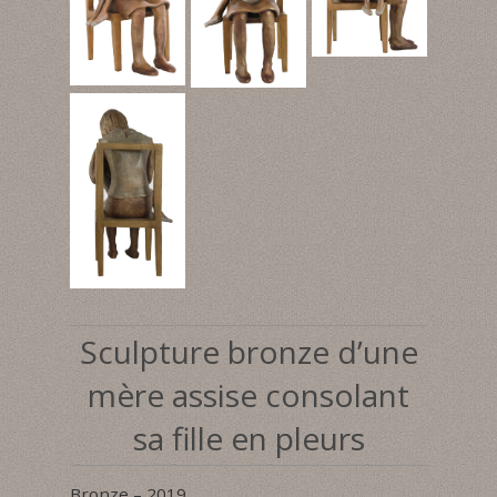
Sculpture bronze d’une
mère assise consolant
sa fille en pleurs
Bronze – 2019