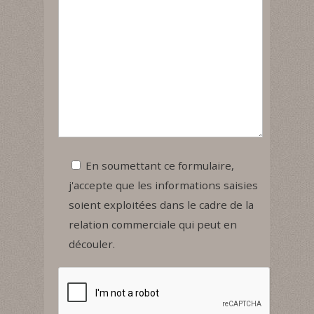
En soumettant ce formulaire,
j'accepte que les informations saisies
soient exploitées dans le cadre de la
relation commerciale qui peut en
découler.