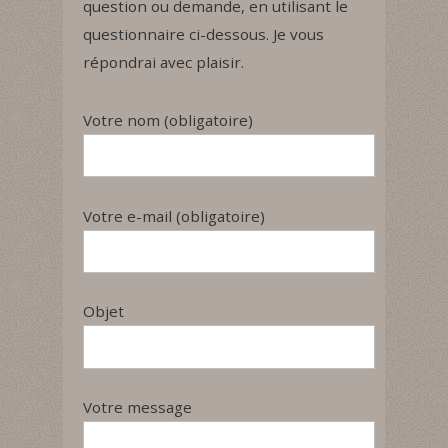
question ou demande, en utilisant le
questionnaire ci-dessous. Je vous
répondrai avec plaisir.
Votre nom (obligatoire)
Votre e-mail (obligatoire)
Objet
Votre message