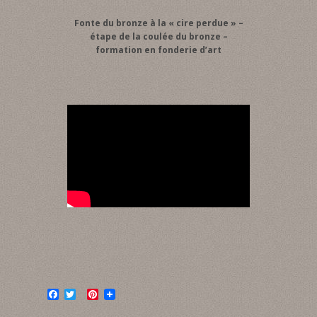
Fonte du bronze à la « cire perdue » –
étape de la coulée du bronze –
formation en fonderie d’art
F
T
P
a
w
i
c
i
n