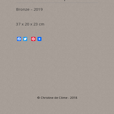
Bronze – 2019
37 x 20 x 23 cm
F
T
P
a
w
i
c
i
n
e
t
t
b
t
e
o
e
r
o
r
e
k
s
t
© Christine de Côme - 2018