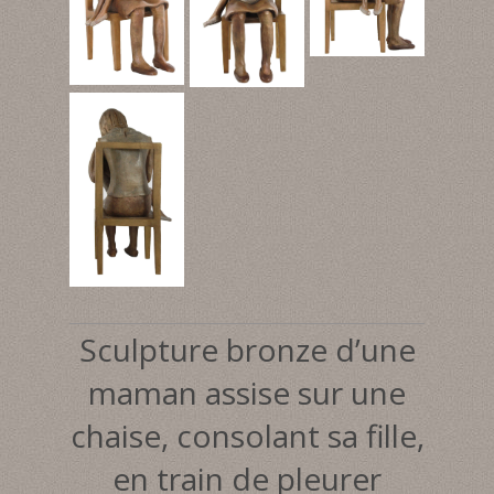
Sculpture bronze d’une
maman assise sur une
chaise, consolant sa fille,
en train de pleurer