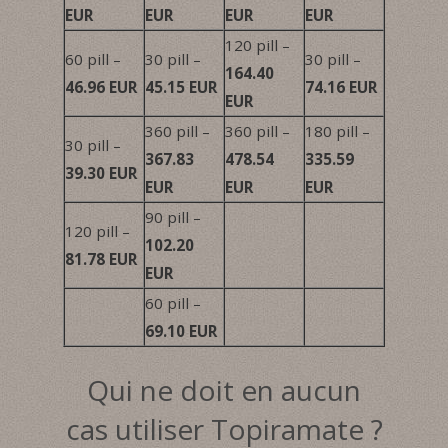
EUR
EUR
EUR
EUR
120 pill –
60 pill –
30 pill –
30 pill –
164.40
46.96 EUR
45.15 EUR
74.16 EUR
EUR
360 pill –
360 pill –
180 pill –
30 pill –
367.83
478.54
335.59
39.30 EUR
EUR
EUR
EUR
90 pill –
120 pill –
102.20
81.78 EUR
EUR
60 pill –
69.10 EUR
Qui ne doit en aucun
cas utiliser Topiramate ?