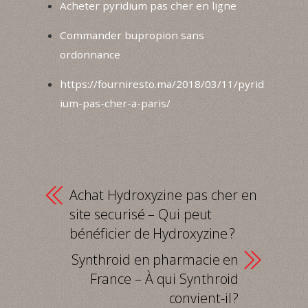
Acheter pyridium pas cher en ligne
Commander bupropion sans
ordonnance
https://fourniresto.ma/2018/03/11/pyrid
ium-pas-cher-a-paris/
Achat Hydroxyzine pas cher en
site securisé – Qui peut
bénéficier de Hydroxyzine ?
Synthroid en pharmacie en
France – À qui Synthroid
convient-il ?