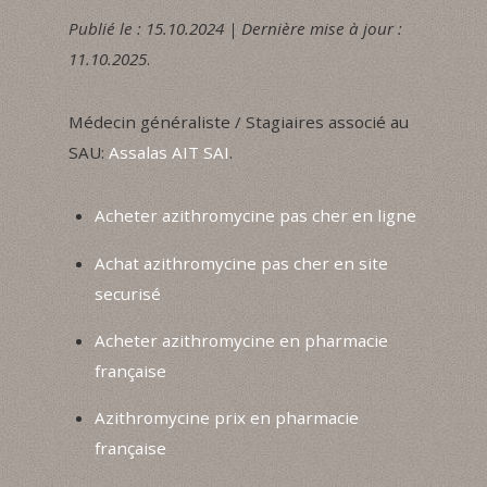
Publié le : 15.10.2024 | Dernière mise à jour :
11.10.2025
.
Médecin généraliste / Stagiaires associé au
SAU:
Assalas AIT SAI
.
Acheter azithromycine pas cher en ligne
Achat azithromycine pas cher en site
securisé
Acheter azithromycine en pharmacie
française
Azithromycine prix en pharmacie
française