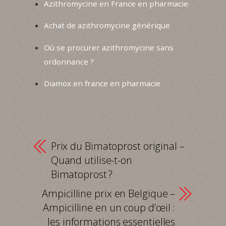
Azithromycine en France en pharmacie
Achat de azithromycine générique
Où se procurer azithromycine sans
ordonnance ?
Diamox en france en pharmacie
Prix du Bimatoprost original –
Quand utilise-t-on
Bimatoprost ?
Ampicilline prix en Belgique –
Ampicilline en un coup d’œil :
les informations essentielles