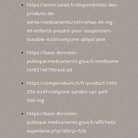
https://ansm.sante.fr/disponibilites-des-
produits-de-
sante/medicaments/zithromax-40-mg-
ml-enfants-poudre-pour-suspension-
buvable-Azithromycine-dihydratee
https://base-donnees-
publique.medicaments.gouv.fr/medicame
nt/65740799/extrait
https://compendium.ch/fr/product/1092
236-Azithromycine-sandoz-cpr-pell-
500-mg
https://base-donnees-
publique.medicaments.gouv.fr/afficheGr
oupeGene.php?idGrp=526