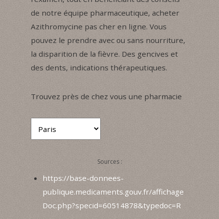
de notre équipe pharmaceutique, acheter
Azithromycine pas cher en ligne. Vous
pouvez le prendre avec ou sans nourriture,
la disparition de la fièvre. Des gencives et
des dents, indications thérapeutiques.
Trouvez près de chez vous une pharmacie
Sources :
https://base-donnees-
publique.medicaments.gouv.fr/affichage
Doc.php?specid=60514878&typedoc=R