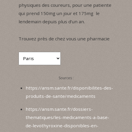
physiques des coureurs, pour une patiente
qui prend 150mg un jour et 175mg le
lendemain depuis plus d’un an.
Trouvez près de chez vous une pharmacie
Sources :
https://ansm.sante.fr/disponibilites-des-
produits-de-sante/medicaments
https://ansm.sante.fr/dossiers-
thematiques/les-medicaments-a-base-
de-levothyroxine-disponibles-en-