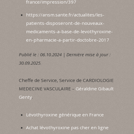
france/impression/397
https://ansm.sante.fr/actualites/les-
patients-disposeront-de-nouveaux-
medicaments-a-base-de-levothyroxine-
en-pharmacie-a-partir-doctobre-2017
Publié le : 06.10.2024 | Dernière mise à jour :
30.09.2025
.
Cheffe de Service, Service de CARDIOLOGIE
MEDECINE VASCULAIRE –
Géraldine Gibault
Genty
.
Lévothyroxine générique en France
Achat lévothyroxine pas cher en ligne