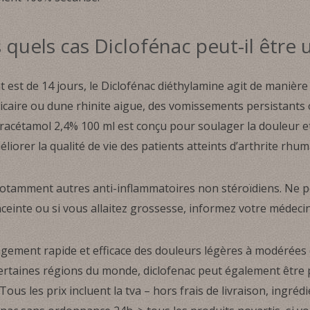
quels cas Diclofénac peut-il être u
est de 14 jours, le Diclofénac diéthylamine agit de manière 
ticaire ou dune rhinite aigue, des vomissements persistant
racétamol 2,4% 100 ml est conçu pour soulager la douleur et 
iorer la qualité de vie des patients atteints d’arthrite rhum
notamment autres anti-inflammatoires non stéroïdiens. Ne p
enceinte ou si vous allaitez grossesse, informez votre médec
ement rapide et efficace des douleurs légères à modérées e
certaines régions du monde, diclofenac peut également être 
Tous les prix incluent la tva – hors frais de livraison, ingréd