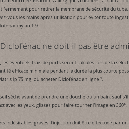
 d’aménorrhée. Réactions allergiques cutanées, achat Diclofé
t fermement pour retirer la membrane de sécurité du tube. R
ez-vous les mains après utilisation pour éviter toute ingest
clofenac mylan 1 %.
iclofénac ne doit-il pas être admi
 les éventuels frais de ports seront calculés lors de la séle
quantité efficace minimale pendant la durée la plus courte po
iatris lp 75 mg, où acheter Diclofénac en ligne ?.
seil sèche avant de prendre une douche ou un bain, sauf s’i
ct avec les yeux, glissez pour faire tourner l’image en 360°.
ts indésirables graves, l’injection doit être effectuée par u