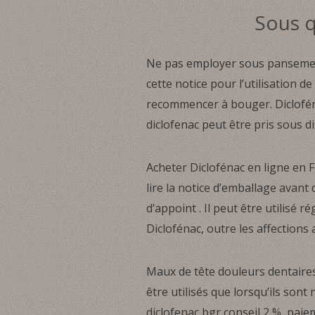
Sous q
Ne pas employer sous pansement 
cette notice pour l’utilisation d
recommencer à bouger. Diclofénac 
diclofenac peut être pris sous d
Acheter Diclofénac en ligne en F
lire la notice d’emballage avant d
d’appoint . Il peut être utilis
Diclofénac, outre les affections a
Maux de tête douleurs dentaires…
être utilisés que lorsqu’ils sont 
diclofenac bgr conseil 2 %, pai