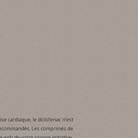
se cardiaque, le diclofenac n’est
nt recommandés. Les comprimés de
e web de votre propre initiative,