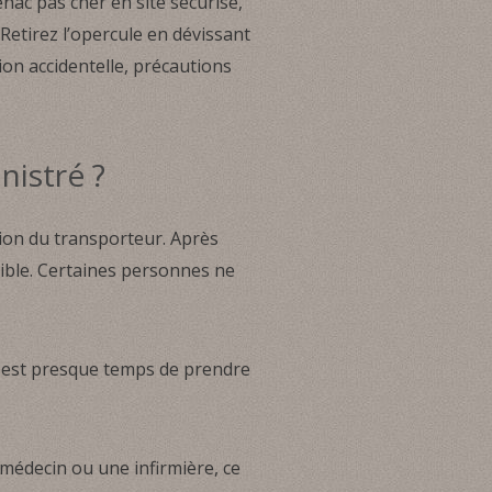
nac pas cher en site securisé,
etirez l’opercule en dévissant
ion accidentelle, précautions
nistré ?
ction du transporteur. Après
ssible. Certaines personnes ne
l est presque temps de prendre
n médecin ou une infirmière, ce