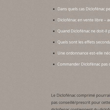
Dans quels cas Diclofénac peu
Diclofénac en vente libre – a
Quand Diclofénac ne doit-il 
Quels sont les effets secondai
Une ordonnance est-elle néc
Commander Diclofénac pas c
Le Diclofénac comprimé pourrait 
pas conseillé/prescrit pour cet
diclofenac contiennent du diclofe