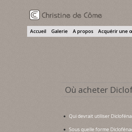
Accueil
Galerie
A propos
Acquérir une 
Où acheter Diclof
Qui devrait utiliser Dicloféna
Sous quelle forme Diclofénac 