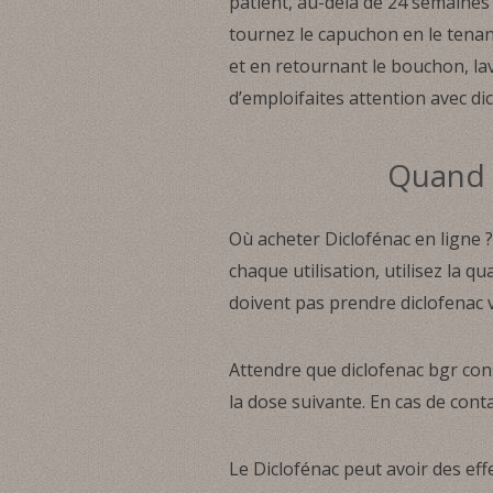
patient, au-delà de 24 semaines
tournez le capuchon en le tenan
et en retournant le bouchon, lav
d’emploifaites attention avec di
Quand D
Où acheter Diclofénac en ligne ?,
chaque utilisation, utilisez la 
doivent pas prendre diclofenac v
Attendre que diclofenac bgr con
la dose suivante. En cas de conta
Le Diclofénac peut avoir des effe