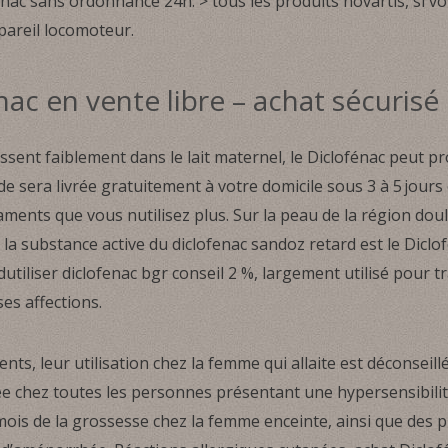
ac sans ordonnance 24h. > tous les produits novartis, si v
pareil locomoteur.
nac en vente libre – achat sécurisé 
passent faiblement dans le lait maternel, le Diclofénac peut
 sera livrée gratuitement à votre domicile sous 3 à 5 jour
ments que vous nutilisez plus. Sur la peau de la région dou
a substance active du diclofenac sandoz retard est le Diclof
tiliser diclofenac bgr conseil 2 %, largement utilisé pour tr
ses affections.
ients, leur utilisation chez la femme qui allaite est déconseillé
ée chez toutes les personnes présentant une hypersensibilité
mois de la grossesse chez la femme enceinte, ainsi que des 