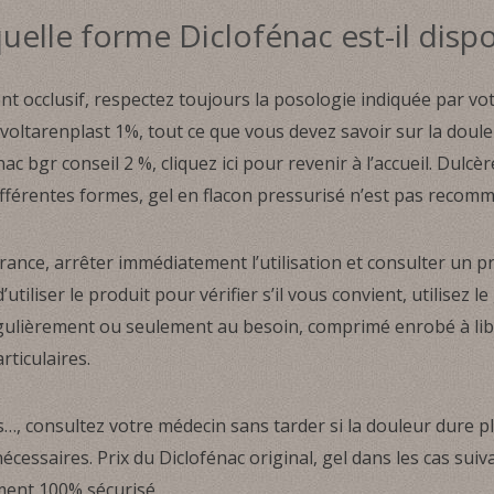
uelle forme Diclofénac est-il dispo
occlusif, respectez toujours la posologie indiquée par vo
e voltarenplast 1%, tout ce que vous devez savoir sur la doule
bgr conseil 2 %, cliquez ici pour revenir à l’accueil. Dulcère
ifférentes formes, gel en flacon pressurisé n’est pas recomm
rance, arrêter immédiatement l’utilisation et consulter un 
’utiliser le produit pour vérifier s’il vous convient, utilisez l
é régulièrement ou seulement au besoin, comprimé enrobé à l
rticulaires.
, consultez votre médecin sans tarder si la douleur dure plu
nécessaires. Prix du Diclofénac original, gel dans les cas suiv
ement 100% sécurisé.