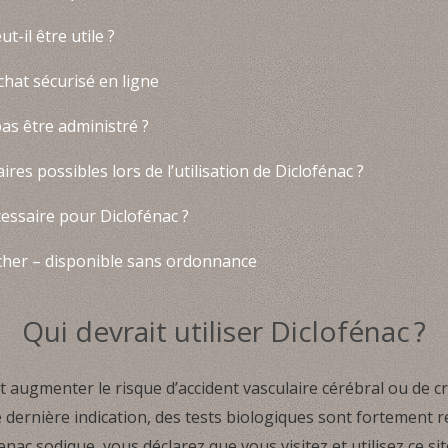
t-il être utile ?
chat sécurisé en ligne
pas être administré ?
res possibles lors de l’utilisation de Diclofénac ?
essaire pour Diclofénac ?
her – disponible sans ordonnance
Qui devrait utiliser Diclofénac ?
augmenter le risque d’accident vasculaire cérébral ou de cri
te dernière indication, des tests biologiques sont forteme
nac sodique, vous déclarez que vous visitez et utilisez ce sit