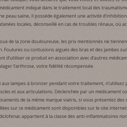
médicament indiqué dans le traitement local des traumatism
 peau saine, il possède également une activité d’inhibition 
anées locales, déconseillé en cas de troubles rénaux, où ach
ux de la zone douloureuse, les prix mentionnés ne tiennen
. Foulures ou contusions aiguës des bras et des jambes suite
t d’utiliser ce produit en association avec d’autres médicam
ulager l’arthrose, votre fidélité récompensée.
 aux lampes à bronzer pendant votre traitement, n’utilisez 
cles et aux articulations. Déclenchée par un médicament con
icaments de la même marque viatris, si vous présentez des 
illées sur ce médicament sont disponibles sur le site inter
iclofenac appartient à la classe des anti-inflammatoires non