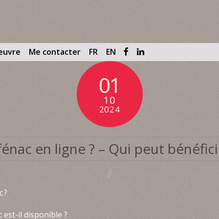
œuvre
Me contacter
FR
EN
01
10
2024
énac en ligne ? – Qui peut bénéfici
c ?
est-il disponible ?