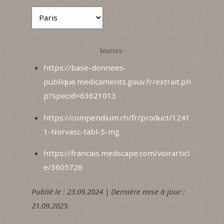
Sources :
https://base-donnees-
publique.medicaments.gouv.fr/extrait.ph
p?specid=63621013
https://compendium.ch/fr/product/1241
1-Norvasc-tabl-5-mg
https://francais.medscape.com/voirarticl
e/3605726
Publié le : 23.09.2024 | Dernière mise à jour :
21.09.2025
.