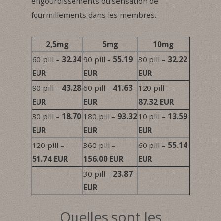
engourdissements ou sensation de
fourmillements dans les membres.
2,5mg
5mg
10mg
60 pill –
32.34
90 pill –
55.19
30 pill –
32.22
EUR
EUR
EUR
90 pill –
43.28
60 pill –
41.63
120 pill –
EUR
EUR
87.32 EUR
30 pill –
18.70
180 pill –
93.32
10 pill –
13.59
EUR
EUR
EUR
120 pill –
360 pill –
60 pill –
55.14
51.74 EUR
156.00 EUR
EUR
30 pill –
23.87
EUR
Quelles sont les