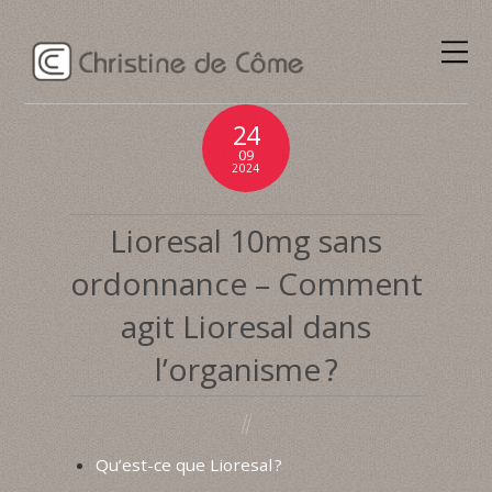
24
09
2024
Lioresal 10mg sans
ordonnance – Comment
agit Lioresal dans
l’organisme ?
Qu’est-ce que Lioresal ?