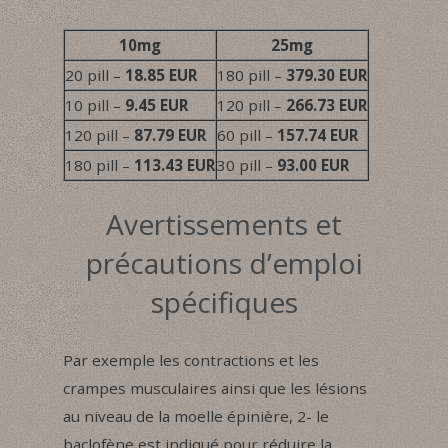
10mg
25mg
20 pill –
18.85 EUR
180 pill –
379.30 EUR
10 pill –
9.45 EUR
120 pill –
266.73 EUR
120 pill –
87.79 EUR
60 pill –
157.74 EUR
180 pill –
113.43 EUR
30 pill –
93.00 EUR
Avertissements et
précautions d’emploi
spécifiques
Par exemple les contractions et les
crampes musculaires ainsi que les lésions
au niveau de la moelle épinière, 2- le
baclofène est indiqué pour réduire la