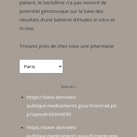
patient, le baclofène n’a pas montré de
potentiel génotoxique sur la base des
résultats d’une batterie d’études in vitro et
in vivo.
Trouvez près de chez vous une pharmacie
Sources :
https://base-donnees-
publique.medicaments.gouv.fr/extrait.ph
p?specid=60304050
https://base-donnees-
publique.medicaments.gouv.fr/medicame