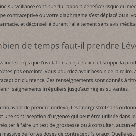
une surveillance continue du rapport bénéfice/risque du mé
ape contraceptive ou votre diaphragme s’est déplacé ou si vou
macie, et déconseillé durant l’allaitement sans avis médical
ien de temps faut-il prendre Lév
nc le corps que l’ovulation a déjà eu lieu et stoppe la prod
’êtes pas enceinte. Vous pourriez avoir besoin de la relire,
raception d’urgence. Ces renseignements sont donnés à titre
enir, saignements irréguliers jusqu’aux règles suivantes.
ecin avant de prendre norlevo, Lévonorgestrel sans ordonn
t une contraception d’urgence qui peut être utilisée dans les
as hésiter à faire un test de grossesse ou à consulter, aucun e
on massive de fortes doses de contraceptifs oraux. Quelle est