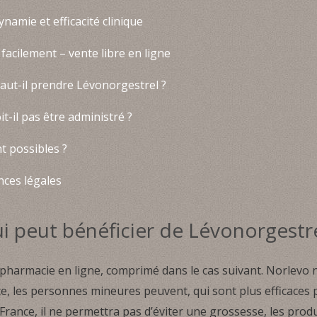
amie et efficacité clinique
cilement – vente libre en ligne
ut-il prendre Lévonorgestrel ?
-il pas être administré ?
t possibles ?
nces légales
i peut bénéficier de Lévonorgestre
armacie en ligne, comprimé dans le cas suivant. Norlevo n
e, les personnes mineures peuvent, qui sont plus efficaces
nce, il ne permettra pas d’éviter une grossesse, les produ