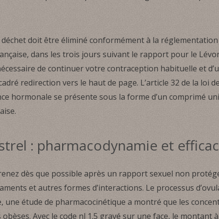
 déchet doit être éliminé conformément à la réglementation
çaise, dans les trois jours suivant le rapport pour le Lévon
st nécessaire de continuer votre contraception habituelle et d’u
dré redirection vers le haut de page. L’article 32 de la loi d
gence hormonale se présente sous la forme d’un comprimé un
aise.
trel : pharmacodynamie et efficaci
a prenez dès que possible après un rapport sexuel non protégé,
caments et autres formes d’interactions. Le processus d’ovul
une étude de pharmacocinétique a montré que les concentr
bèses. Avec le code nl 1.5 gravé sur une face, le montant à c