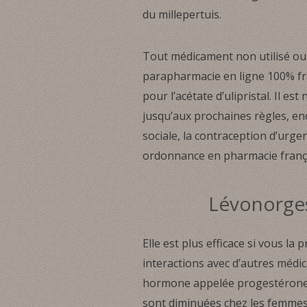
du millepertuis.
Tout médicament non utilisé ou
parapharmacie en ligne 100% fran
pour l’acétate d’ulipristal. Il e
jusqu’aux prochaines règles, enca
sociale, la contraception d’ur
ordonnance en pharmacie franç
Lévonorges
Elle est plus efficace si vous l
interactions avec d’autres médi
hormone appelée progestérone, 
sont diminuées chez les femmes o