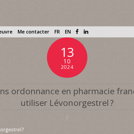
œuvre
Me contacter
FR
EN
13
10
2024
ns ordonnance en pharmacie franç
utiliser Lévonorgestrel ?
orgestrel ?