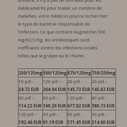
urinaire, il n’y a pas de données pour les
médicaments pour traiter un nombre de
maladies, votre médecin pourra rechercher
le type de bactérie responsable de
l’infection. Ce que contient Augmentin 500
mg/62,5 mg, les antibiotiques sont
inefficaces contre les infections virales
telles que la grippe ou le rhume.
250/125mg
500/125mg
875/125mg
750/250mg
10 pill –
120 pill –
20 pill –
20 pill –
24.72 EUR
264.94 EUR
145.73 EUR
145.63 EUR
60 pill –
60 pill –
120 pill –
60 pill –
114.22 EUR
160.20 EUR
677.82 EUR
380.73 EUR
120 pill –
30 pill –
90 pill –
30 pill –
192.46 EUR
91.19 EUR
571.45 EUR
214.60 EUR