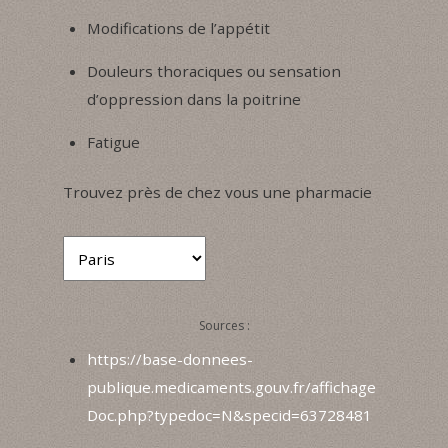
Modifications de l’appétit
Douleurs thoraciques ou sensation
d’oppression dans la poitrine
Fatigue
Trouvez près de chez vous une pharmacie
Sources :
https://base-donnees-
publique.medicaments.gouv.fr/affichage
Doc.php?typedoc=N&specid=63728481