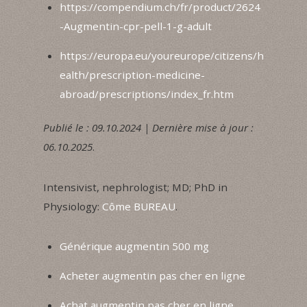
https://compendium.ch/fr/product/2624
-Augmentin-cpr-pell-1-g-adult
https://europa.eu/youreurope/citizens/h
ealth/prescription-medicine-
abroad/prescriptions/index_fr.htm
Publié le : 09.10.2024 | Dernière mise à jour :
06.10.2025
.
Intensivist, nephrologist; MD; PhD in
Physiology:
Côme BUREAU
.
Générique augmentin 500 mg
Acheter augmentin pas cher en ligne
Achat augmentin pas cher en ligne