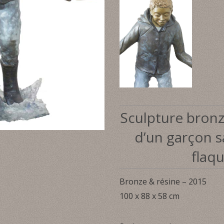
Sculpture bron
d’un garçon 
flaq
Bronze & résine – 2015
100 x 88 x 58 cm