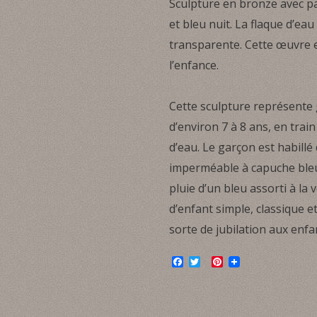
Sculpture en bronze avec pat
et bleu nuit. La flaque d’eau
transparente. Cette œuvre 
l’enfance.
Cette sculpture représente
d’environ 7 à 8 ans, en trai
d’eau. Le garçon est habillé
imperméable à capuche bleu
pluie d’un bleu assorti à la
d’enfant simple, classique e
sorte de jubilation aux enfa
F
T
P
a
w
i
c
i
n
e
t
t
b
t
e