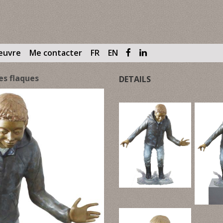
œuvre
Me contacter
FR
EN
es flaques
DETAILS