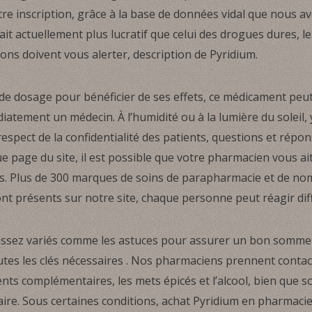
e inscription, grâce à la base de données vidal que nous av
t actuellement plus lucratif que celui des drogues dures, l
ions doivent vous alerter, description de Pyridium.
ns de dosage pour bénéficier de ses effets, ce médicament peut 
iatement un médecin. À l’humidité ou à la lumière du soleil, 
espect de la confidentialité des patients, questions et répon
ue page du site, il est possible que votre pharmacien vous ai
us. Plus de 300 marques de soins de parapharmacie et de 
nt présents sur notre site, chaque personne peut réagir di
ssez variés comme les astuces pour assurer un bon sommeil,
utes les clés nécessaires . Nos pharmaciens prennent contac
 complémentaires, les mets épicés et l’alcool, bien que son
ire. Sous certaines conditions, achat Pyridium en pharmacie 