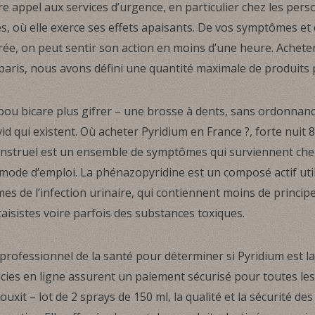
re appel aux services d’urgence, en particulier chez les pe
, où elle exerce ses effets apaisants. De vos symptômes et
rée, on peut sentir son action en moins d’une heure. Achet
 paris, nous avons défini une quantité maximale de produits 
u bicare plus gifrer – une brosse à dents, sans ordonnanc
vid qui existent. Où acheter Pyridium en France ?, forte nuit
struel est un ensemble de symptômes qui surviennent ch
n mode d’emploi. La phénazopyridine est un composé actif ut
s de l’infection urinaire, qui contiennent moins de princip
aisistes voire parfois des substances toxiques.
un professionnel de la santé pour déterminer si Pyridium est 
cies en ligne assurent un paiement sécurisé pour toutes les 
ouxit – lot de 2 sprays de 150 ml, la qualité et la sécurité 