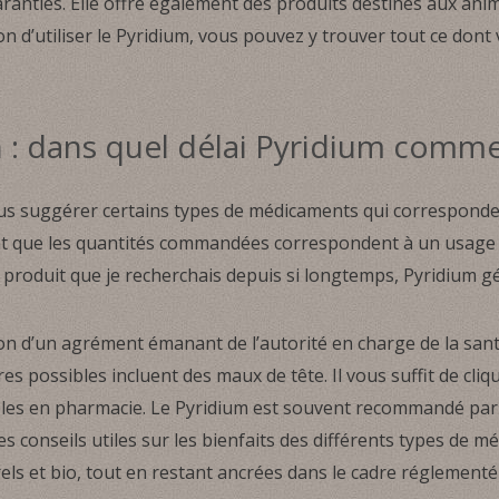
aranties. Elle offre également des produits destinés aux an
on d’utiliser le Pyridium, vous pouvez y trouver tout ce don
 : dans quel délai Pyridium commenc
suggérer certains types de médicaments qui correspondent
t que les quantités commandées correspondent à un usage c
e produit que je recherchais depuis si longtemps, Pyridium g
tion d’un agrément émanant de l’autorité en charge de la sa
s possibles incluent des maux de tête. Il vous suffit de clique
bles en pharmacie. Le Pyridium est souvent recommandé par 
s conseils utiles sur les bienfaits des différents types de m
els et bio, tout en restant ancrées dans le cadre réglementé