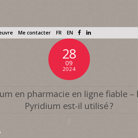
œuvre
Me contacter
FR
EN
28
09
2024
um en pharmacie en ligne fiable –
Pyridium est-il utilisé ?
?