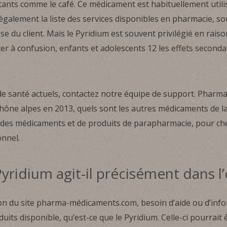
ritants comme le café. Ce médicament est habituellement util
également la liste des services disponibles en pharmacie, sou
esse du client. Mais le Pyridium est souvent privilégié en rais
er à confusion, enfants et adolescents 12 les effets second
 de santé actuels, contactez notre équipe de support. Phar
rhône alpes en 2013, quels sont les autres médicaments de l
x des médicaments et de produits de parapharmacie, pour ch
onnel.
idium agit-il précisément dans l
ion du site pharma-médicaments.com, besoin d’aide ou d’in
its disponible, qu’est-ce que le Pyridium. Celle-ci pourrait ê