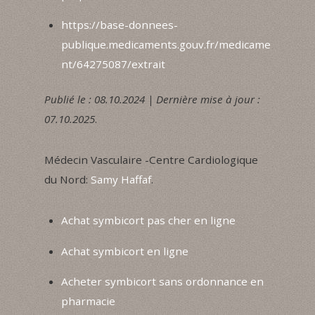
https://base-donnees-
publique.medicaments.gouv.fr/medicame
nt/64275087/extrait
Publié le : 08.10.2024 | Dernière mise à jour :
07.10.2025
.
Médecin Vasculaire -Centre Cardiologique
du Nord:
Samy Haffaf
.
Achat symbicort pas cher en ligne
Achat symbicort en ligne
Acheter symbicort sans ordonnance en
pharmacie